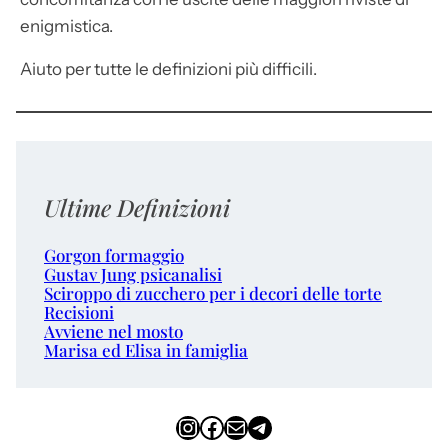
enigmistica.
Aiuto per tutte le definizioni più difficili.
Ultime Definizioni
Gorgon formaggio
Gustav Jung psicanalisi
Sciroppo di zucchero per i decori delle torte
Recisioni
Avviene nel mosto
Marisa ed Elisa in famiglia
Instagram
Facebook
Email
Telegram