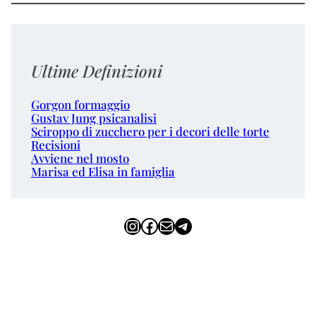
Ultime Definizioni
Gorgon formaggio
Gustav Jung psicanalisi
Sciroppo di zucchero per i decori delle torte
Recisioni
Avviene nel mosto
Marisa ed Elisa in famiglia
Instagram
Facebook
Email
Telegram