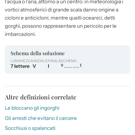
l'acqua o l'aria, attorno a un centro: in meteorologia i
vortici
atmosferici di grande scala danno origine a
cicloni e anticicloni, mentre quelli oceanici, detti
gorghi, possono rappresentare un pericolo per le
imbarcazioni.
Schema della soluzione
LUNGHEZZA
INIZIALE
FINALE
SCHEMA
7 lettere
V
I
V_____I
Altre definizioni correlate
Le bloccano gli ingorghi
Gli arresti che evitano il carcere
Socchiusi o spalancati