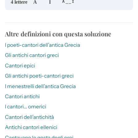
A__I
4 lettere
A
I
Altre definizioni con questa soluzione
I poeti-cantori dell’antica Grecia
Gli antichi cantori greci
Cantori epici
Gli antichi poeti-cantori greci
I menestrelli dell’antica Grecia
Cantori antichi
I cantori… omerici
Cantori dell’antichità
Antichi cantori ellenici
Cantavano le gesta degli eroi