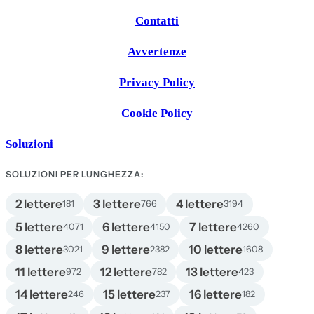
Contatti
Avvertenze
Privacy Policy
Cookie Policy
Soluzioni
SOLUZIONI PER LUNGHEZZA:
2 lettere
3 lettere
4 lettere
181
766
3194
5 lettere
6 lettere
7 lettere
4071
4150
4260
8 lettere
9 lettere
10 lettere
3021
2382
1608
11 lettere
12 lettere
13 lettere
972
782
423
14 lettere
15 lettere
16 lettere
246
237
182