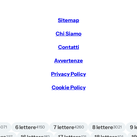
Sitemap
Chi Siamo
Contatti
Avvertenze
Privacy Policy
Cookie Policy
6 lettere
7 lettere
8 lettere
9 l
4071
4150
4260
3021
237
182
121
101