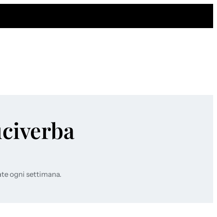
uciverba
ate ogni settimana.