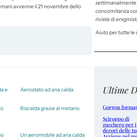
settimanalment
ri umani avvenne il 21 novembre dello
concomitanza con 
riviste di enigmist
Aiuto per tutte le d
Ultime D
da e
Aerostato ad aria calda
Gorgon forma
iù
Riscalda grazie al metano
Sciroppo di
zucchero per i
decori delle to
no
Un aeromobile ad aria calda
Avviene nel m