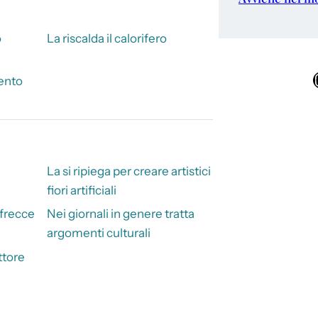
o
La riscalda il calorifero
Ins
tento
La si ripiega per creare artistici
fiori artificiali
 frecce
Nei giornali in genere tratta
argomenti culturali
ttore