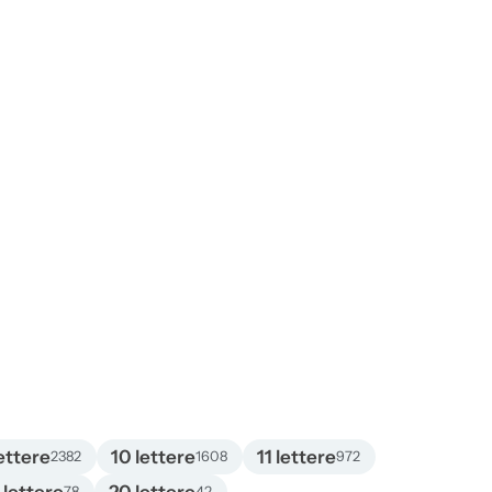
ettere
10 lettere
11 lettere
2382
1608
972
78
42