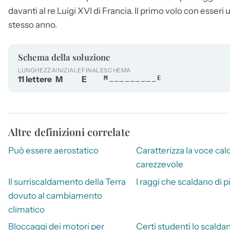
davanti al re Luigi XVI di Francia. Il primo volo con esse
stesso anno.
Schema della soluzione
LUNGHEZZA
INIZIALE
FINALE
SCHEMA
11 lettere
M
E
M_________E
Altre definizioni correlate
Può essere aerostatico
Caratterizza la voce cal
carezzevole
Il surriscaldamento della Terra
I raggi che scaldano di p
dovuto al cambiamento
climatico
Bloccaggi dei motori per
Certi studenti lo scalda