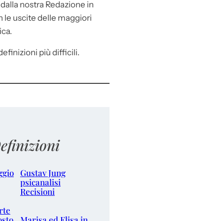
e
dalla nostra Redazione in
le uscite delle maggiori
ica.
efinizioni più difficili.
efinizioni
ggio
Gustav Jung
psicanalisi
Recisioni
rte
osto
Marisa ed Elisa in