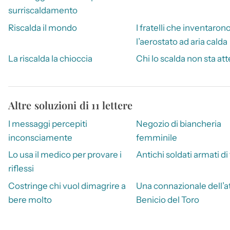
surriscaldamento
Riscalda il mondo
I fratelli che inventaron
l’aerostato ad aria calda
La riscalda la chioccia
Chi lo scalda non sta at
Altre soluzioni di 11 lettere
I messaggi percepiti
Negozio di biancheria
inconsciamente
femminile
Lo usa il medico per provare i
Antichi soldati armati di
riflessi
Costringe chi vuol dimagrire a
Una connazionale dell’a
bere molto
Benicio del Toro