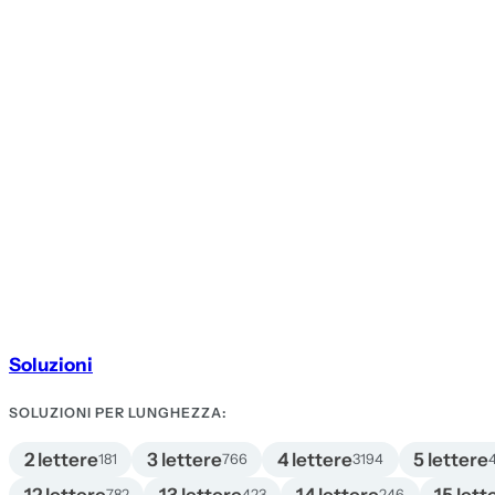
Soluzioni
SOLUZIONI PER LUNGHEZZA:
2 lettere
3 lettere
4 lettere
5 lettere
181
766
3194
782
423
246