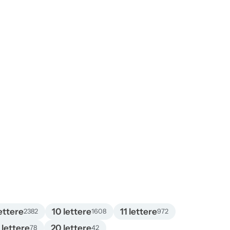
ettere
10 lettere
11 lettere
2382
1608
972
 lettere
20 lettere
78
42