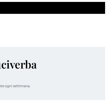
uciverba
ate ogni settimana.