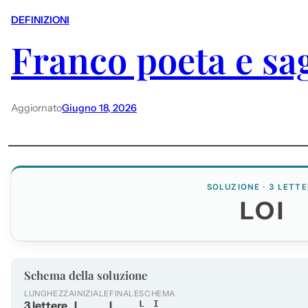
DEFINIZIONI
Franco poeta e sa
Aggiornato
Giugno 18, 2026
SOLUZIONE · 3 LETTE
LOI
Schema della soluzione
LUNGHEZZA
INIZIALE
FINALE
SCHEMA
3 lettere
L
I
L_I