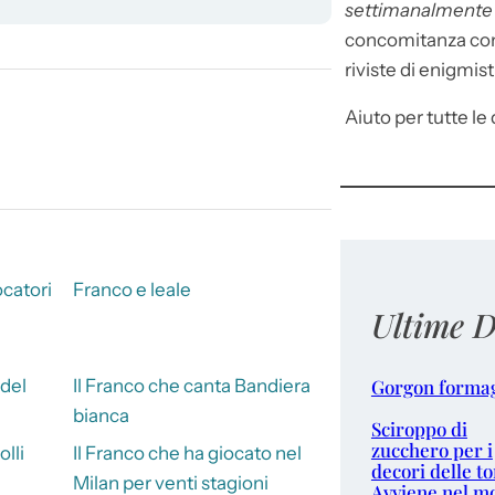
settimanalment
concomitanza con 
riviste di enigmist
Aiuto per tutte le d
ocatori
Franco e leale
Ultime D
Gorgon forma
 del
Il Franco che canta Bandiera
bianca
Sciroppo di
zucchero per i
lli
Il Franco che ha giocato nel
decori delle to
Milan per venti stagioni
Avviene nel m