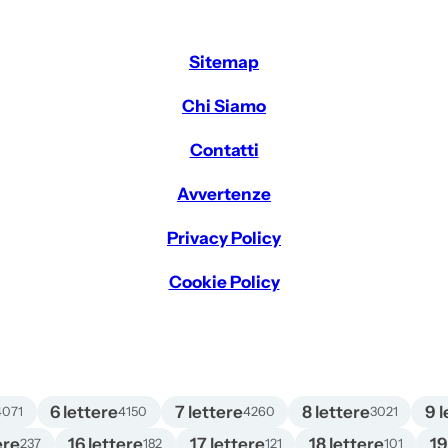
Sitemap
Chi Siamo
Contatti
Avvertenze
Privacy Policy
Cookie Policy
6 lettere
7 lettere
8 lettere
9 l
4071
4150
4260
3021
ere
16 lettere
17 lettere
18 lettere
19
237
182
121
101