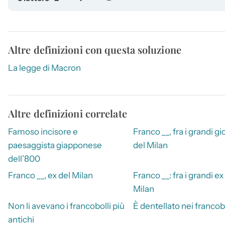
Altre definizioni con questa soluzione
La legge di Macron
Altre definizioni correlate
Famoso incisore e
Franco __, fra i grandi gi
paesaggista giapponese
del Milan
dell’800
Franco __, ex del Milan
Franco __: fra i grandi ex
Milan
Non li avevano i francobolli più
È dentellato nei francobo
antichi