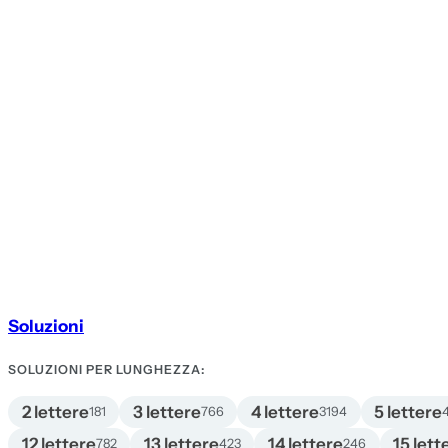
Soluzioni
SOLUZIONI PER LUNGHEZZA:
2 lettere
3 lettere
4 lettere
5 lettere
181
766
3194
12 lettere
13 lettere
14 lettere
15 lett
782
423
246