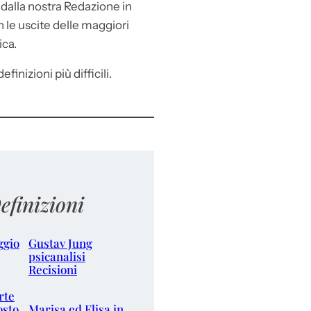
e
dalla nostra Redazione in
le uscite delle maggiori
ica.
efinizioni più difficili.
efinizioni
ggio
Gustav Jung
psicanalisi
Recisioni
rte
osto
Marisa ed Elisa in