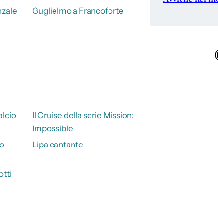
nzale
Guglielmo a Francoforte
Ins
calcio
Il Cruise della serie Mission:
Impossible
to
Lipa cantante
otti