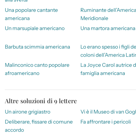
Una popolare cantante
Ruminante dell’Americ
americana
Meridionale
Un marsupiale americano
Una martora americana
Barbuta scimmia americana
Lo erano spesso i figli de
coloni dell’America Lati
Malinconico canto popolare
La Joyce Carol autrice d
afroamericano
famiglia americana
Altre soluzioni di 9 lettere
Un airone grigiastro
Vi è il Museo di van Gog
Deliberare, fissare di comune
Fa affrontare i pericoli
accordo