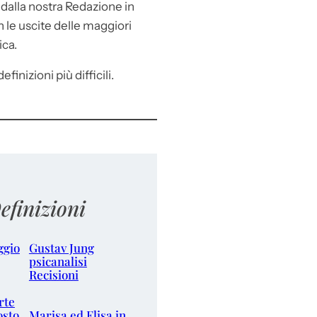
e
dalla nostra Redazione in
le uscite delle maggiori
ica.
efinizioni più difficili.
efinizioni
ggio
Gustav Jung
psicanalisi
Recisioni
rte
osto
Marisa ed Elisa in