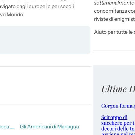
settimanalment
vigato dagli europei e per secoli
concomitanza con 
uovo Mondo.
riviste di enigmist
Aiuto per tutte le d
Ultime D
Gorgon forma
Sciroppo di
zucchero per i
coca __
Gli Americani di Managua
decori delle to
Avviene nel m