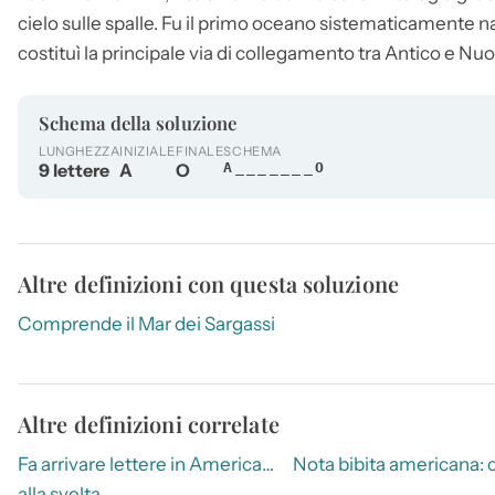
cielo sulle spalle. Fu il primo oceano sistematicamente na
costituì la principale via di collegamento tra Antico e N
Schema della soluzione
LUNGHEZZA
INIZIALE
FINALE
SCHEMA
9 lettere
A
O
A_______O
Altre definizioni con questa soluzione
Comprende il Mar dei Sargassi
Altre definizioni correlate
Fa arrivare lettere in America…
Nota bibita americana: 
alla svelta