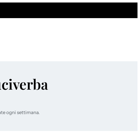
uciverba
ate ogni settimana.