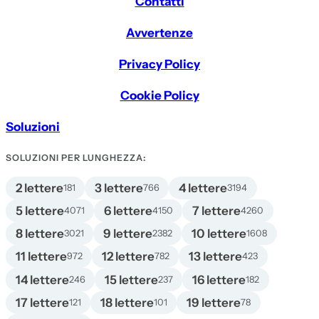
Contatti
Avvertenze
Privacy Policy
Cookie Policy
Soluzioni
SOLUZIONI PER LUNGHEZZA:
2 lettere
3 lettere
4 lettere
181
766
3194
5 lettere
6 lettere
7 lettere
4071
4150
4260
8 lettere
9 lettere
10 lettere
3021
2382
1608
11 lettere
12 lettere
13 lettere
972
782
423
14 lettere
15 lettere
16 lettere
246
237
182
17 lettere
18 lettere
19 lettere
121
101
78