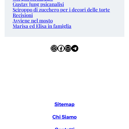
Gustav Jung psicanalisi
Sciroppo di zucchero per i decori delle torte
Recisioni
Avviene nel mosto
Marisa ed Elisa in famiglia
Instagram
Facebook
Email
Telegram
Sitemap
Chi Siamo