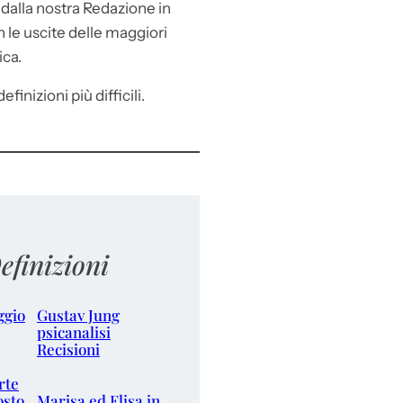
e
dalla nostra Redazione in
le uscite delle maggiori
ica.
efinizioni più difficili.
efinizioni
ggio
Gustav Jung
psicanalisi
Recisioni
rte
osto
Marisa ed Elisa in