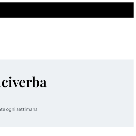
uciverba
ate ogni settimana.