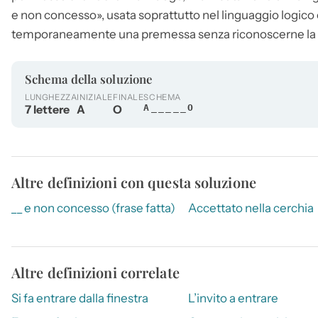
e non concesso», usata soprattutto nel linguaggio logico e
temporaneamente una premessa senza riconoscerne la v
Schema della soluzione
LUNGHEZZA
INIZIALE
FINALE
SCHEMA
7 lettere
A
O
A_____O
Altre definizioni con questa soluzione
__ e non concesso (frase fatta)
Accettato nella cerchia
Altre definizioni correlate
Si fa entrare dalla finestra
L’invito a entrare