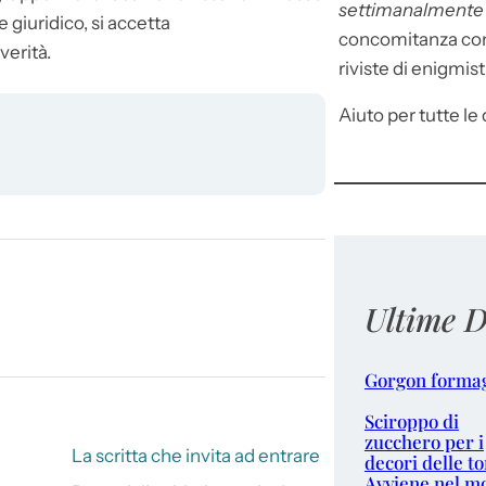
settimanalment
 giuridico, si accetta
concomitanza con 
erità.
riviste di enigmist
Aiuto per tutte le d
Ultime D
Gorgon forma
Sciroppo di
zucchero per i
La scritta che invita ad entrare
decori delle to
Avviene nel m