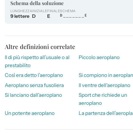
Schema della soluzione
LUNGHEZZA
INIZIALE
FINALE
SCHEMA
9 lettere
D
E
D_______E
Altre definizioni correlate
Il di più rispetto all’usuale o al
Piccolo aeroplano
prestabilito
Così era detto l’aeroplano
Si compiono in aeropla
Aeroplano senza fusoliera
Il ventre dell’aeroplano
Si lanciano dall’aeroplano
Sport che richiede un
aeroplano
Un potente aeroplano
La partenza dell’aeropl