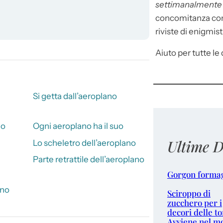
settimanalment
concomitanza con 
riviste di enigmist
Aiuto per tutte le d
Si getta dall’aeroplano
no
Ogni aeroplano ha il suo
Ultime D
Lo scheletro dell’aeroplano
Parte retrattile dell’aeroplano
Gorgon forma
ano
Sciroppo di
zucchero per i
decori delle to
Avviene nel m