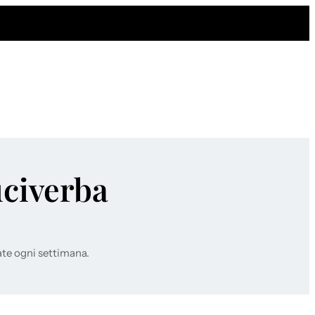
uciverba
ate ogni settimana.