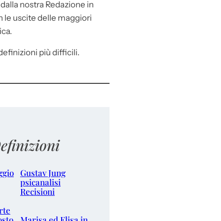
e
dalla nostra Redazione in
le uscite delle maggiori
ica.
efinizioni più difficili.
efinizioni
ggio
Gustav Jung
psicanalisi
Recisioni
rte
osto
Marisa ed Elisa in