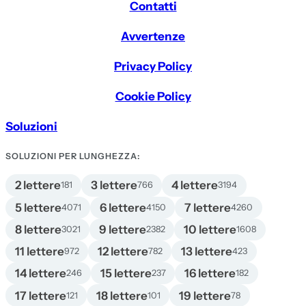
Contatti
Avvertenze
Privacy Policy
Cookie Policy
Soluzioni
SOLUZIONI PER LUNGHEZZA:
2 lettere
3 lettere
4 lettere
181
766
3194
5 lettere
6 lettere
7 lettere
4071
4150
4260
8 lettere
9 lettere
10 lettere
3021
2382
1608
11 lettere
12 lettere
13 lettere
972
782
423
14 lettere
15 lettere
16 lettere
246
237
182
17 lettere
18 lettere
19 lettere
121
101
78