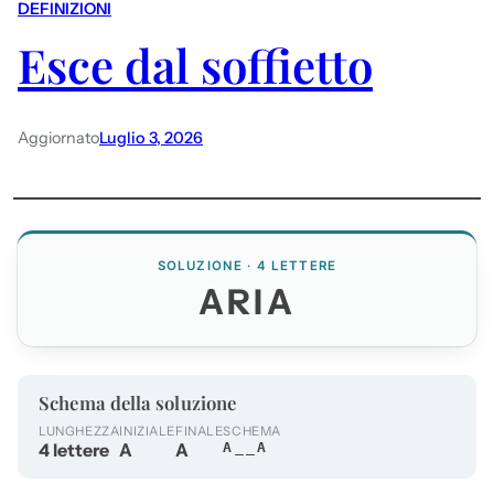
DEFINIZIONI
Esce dal soffietto
Aggiornato
Luglio 3, 2026
SOLUZIONE · 4 LETTERE
ARIA
Schema della soluzione
LUNGHEZZA
INIZIALE
FINALE
SCHEMA
4 lettere
A
A
A__A