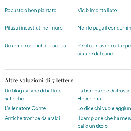
Robusto e ben piantato
Visibilmente lieto
Pilastri incastrati nel muro
Non lo paga il condomi
Un ampio specchio d’acqua
Per il suo lavoro si fa sp
aiutare dal cane
Altre soluzioni di 7 lettere
Un blog italiano di battute
La bomba che distrusse
satiriche
Hiroshima
L’allenatore Conte
Lo dice chi vuole aggiu
Antiche trombe da araldi
Il campione che ha mess
palio un titolo