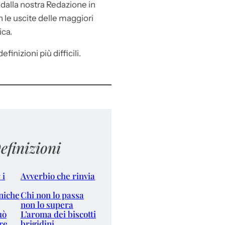
e
dalla nostra Redazione in
le uscite delle maggiori
ica.
efinizioni più difficili.
efinizioni
 i
Avverbio che rinvia
niche
Chi non lo passa
non lo supera
uò
L’aroma dei biscotti
re
brigidini