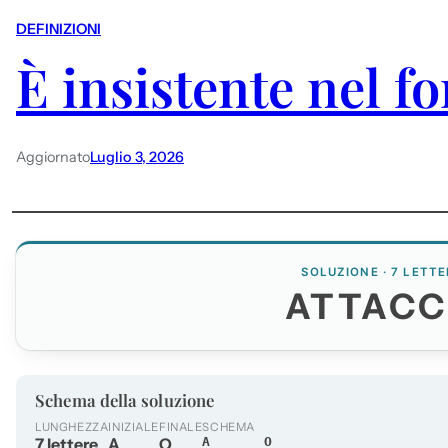
DEFINIZIONI
È insistente nel f
Aggiornato
Luglio 3, 2026
SOLUZIONE · 7 LETTE
ATTAC
Schema della soluzione
LUNGHEZZA
INIZIALE
FINALE
SCHEMA
7 lettere
A
O
A_____O