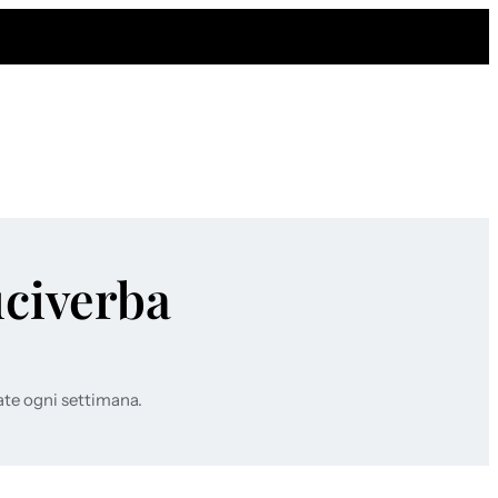
uciverba
ate ogni settimana.