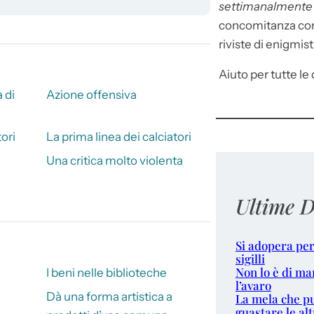
settimanalment
concomitanza con 
riviste di enigmist
Aiuto per tutte le d
 di
Azione offensiva
ori
La prima linea dei calciatori
Una critica molto violenta
Ultime D
Si adopera per
sigilli
Non lo è di ma
I beni nelle biblioteche
l’avaro
Dà una forma artistica a
La mela che p
guastare le alt