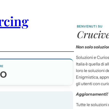
orcing
BENVENUTI SU
Crucive
Non solo soluzion
Soluzioni e Curios
Italia è quella di a
RE
loro le soluzioni 
CO
Enigmistica, appr
gli utenti con curi
Aggiornamenti!
Tutte le soluzioni