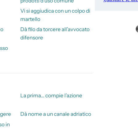
prodotti d’uso comune
Vi si aggiudica con un colpo di
martello
Ins
no
Dà filo da torcere all’avvocato
difensore
esso
La prima… compie l’azione
ngere
Dà nome a un canale adriatico
o in