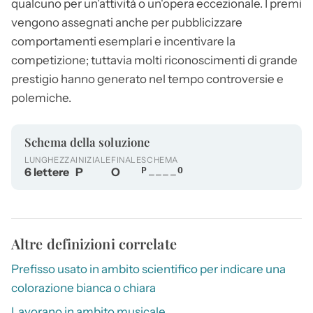
qualcuno per un'attività o un'opera eccezionale. I premi
vengono assegnati anche per pubblicizzare
comportamenti esemplari e incentivare la
competizione; tuttavia molti riconoscimenti di grande
prestigio hanno generato nel tempo controversie e
polemiche.
Schema della soluzione
LUNGHEZZA
INIZIALE
FINALE
SCHEMA
6 lettere
P
O
P____O
Altre definizioni correlate
Prefisso usato in ambito scientifico per indicare una
colorazione bianca o chiara
Lavorano in ambito musicale