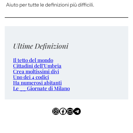
Aiuto per tutte le definizioni più difficili.
Ultime Definizioni
Il tetto del mondo
Cittadini dell’Umbria
Crea moltissimi divi
Uno dei 4 codici
Ha numerosi abitanti
Le __ Giornate di Milano
Instagram
Facebook
Email
Telegram