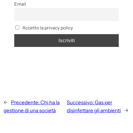
Email
Accetto la privacy policy
←
Precedente:
Chi ha la
Successivo:
Gas per
gestione di una società
disinfettare gli ambienti
→