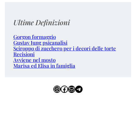
Ultime Definizioni
Gorgon formaggio
Gustav Jung psicanalisi
Sciroppo di zucchero per i decori delle torte
Recisioni
Avviene nel mosto
Marisa ed Elisa in famiglia
Instagram
Facebook
Email
Telegram