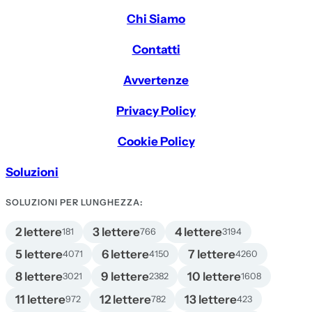
Chi Siamo
Contatti
Avvertenze
Privacy Policy
Cookie Policy
Soluzioni
SOLUZIONI PER LUNGHEZZA:
2 lettere
3 lettere
4 lettere
181
766
3194
5 lettere
6 lettere
7 lettere
4071
4150
4260
8 lettere
9 lettere
10 lettere
3021
2382
1608
11 lettere
12 lettere
13 lettere
972
782
423