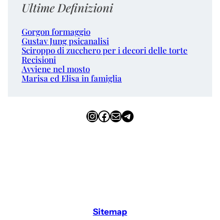
Ultime Definizioni
Gorgon formaggio
Gustav Jung psicanalisi
Sciroppo di zucchero per i decori delle torte
Recisioni
Avviene nel mosto
Marisa ed Elisa in famiglia
Instagram
Facebook
Email
Telegram
Sitemap