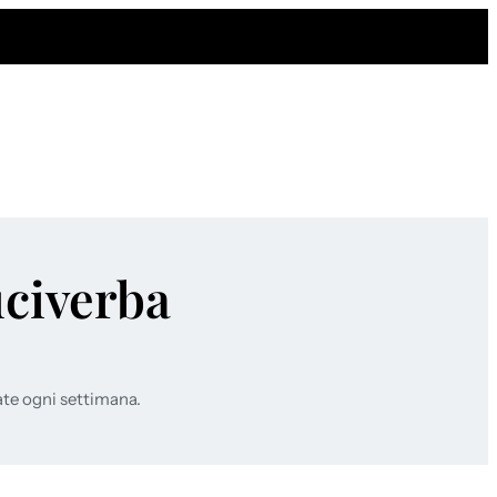
uciverba
ate ogni settimana.