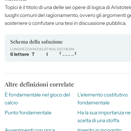
Topici
è il titolo di una delle sei opere di logica di Aristo
luoghi comuni del ragionamento, ovvero gli argomenti gene
sostenere o confutare una tesi in discussione pubblica.
Schema della soluzione
LUNGHEZZA
INIZIALE
FINALE
SCHEMA
6 lettere
T
I
T____I
Altre definizioni correlate
È fondamentale nel gioco del
L’elemento costitutivo
calcio
fondamentale
Punto fondamentale
Ha la sua importanza ne
scelta di una stoffa
Avvenimenti con poca
Inserito in incognito