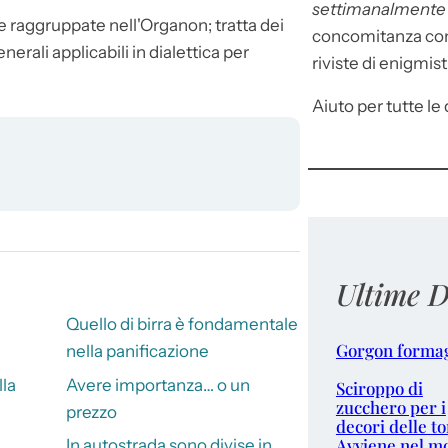
settimanalment
tele raggruppate nell'Organon; tratta dei
concomitanza con 
rali applicabili in dialettica per
riviste di enigmist
Aiuto per tutte le d
Ultime D
Quello di birra è fondamentale
Gorgon forma
nella panificazione
lla
Avere importanza… o un
Sciroppo di
zucchero per i
prezzo
decori delle to
Avviene nel m
In autostrada sono divise in