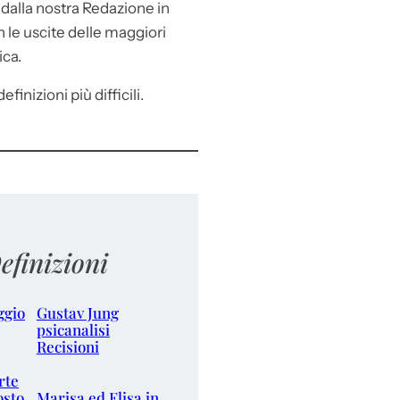
e
dalla nostra Redazione in
le uscite delle maggiori
ica.
efinizioni più difficili.
efinizioni
ggio
Gustav Jung
psicanalisi
Recisioni
rte
osto
Marisa ed Elisa in