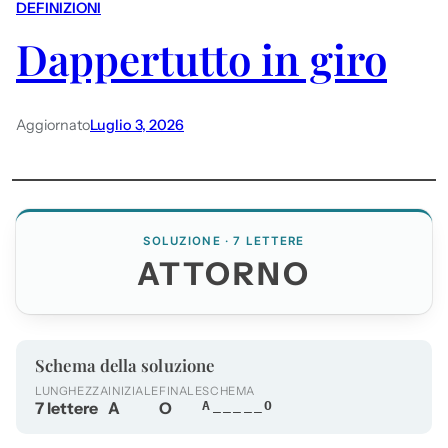
DEFINIZIONI
Dappertutto in giro
Aggiornato
Luglio 3, 2026
SOLUZIONE · 7 LETTERE
ATTORNO
Schema della soluzione
LUNGHEZZA
INIZIALE
FINALE
SCHEMA
7 lettere
A
O
A_____O