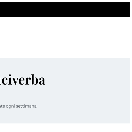
uciverba
ate ogni settimana.