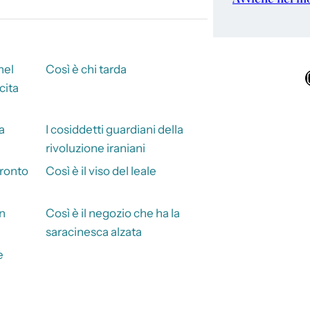
nel
Così è chi tarda
Ins
cita
a
I cosiddetti guardiani della
rivoluzione iraniani
pronto
Così è il viso del leale
un
Così è il negozio che ha la
saracinesca alzata
e