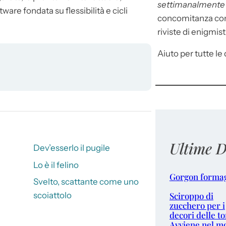
settimanalment
are fondata su flessibilità e cicli
concomitanza con 
riviste di enigmist
Aiuto per tutte le d
Ultime D
Dev’esserlo il pugile
Lo è il felino
Gorgon forma
Svelto, scattante come uno
Sciroppo di
scoiattolo
zucchero per i
decori delle to
Avviene nel m