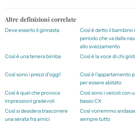
Altre definizioni correlate
Deve esserlo il ginnasta
Così è detto il bambino 
periodo che va dalla nas
allo svezzamento
Così è una tenera bimba
Così è la voce di chi grid
Così sono i prezzi d’oggi!
Così è l’appartamento 
per essere abitato
Così è quel che provoca
Così sono i veicoli con 
impressioni gradevoli
basso CX
Così si desidera trascorrere
Così vorremmo andass
una serata fra amici
sempre tutto