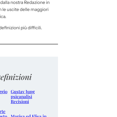
e
dalla nostra Redazione in
le uscite delle maggiori
ica.
efinizioni più difficili.
efinizioni
ggio
Gustav Jung
psicanalisi
Recisioni
rte
osto
Marisa ed Elisa in