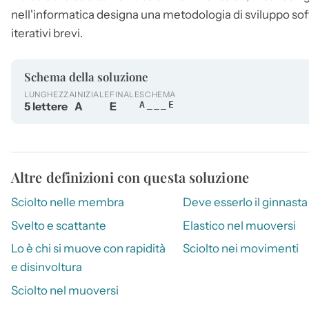
nell'informatica designa una metodologia di sviluppo softw
iterativi brevi.
Schema della soluzione
LUNGHEZZA
INIZIALE
FINALE
SCHEMA
5 lettere
A
E
A___E
Altre definizioni con questa soluzione
Sciolto nelle membra
Deve esserlo il ginnasta
Svelto e scattante
Elastico nel muoversi
Lo è chi si muove con rapidità
Sciolto nei movimenti
e disinvoltura
Sciolto nel muoversi