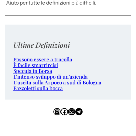
Aiuto per tutte le definizioni più difficili.
Ultime Definizioni
Possono essere a tracolla
È facile smarrircisi
Specula in Borsa
L’intenso sviluppo di un’azienda
L’uscita sulla A1 poco a sud di Bologna
Fazzoletti sulla bocca
Instagram
Facebook
Email
Telegram