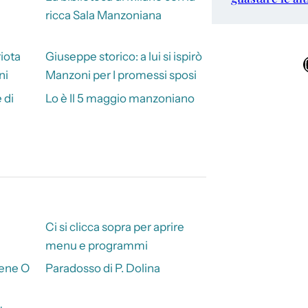
ricca Sala Manzoniana
riota
Giuseppe storico: a lui si ispirò
Ins
ni
Manzoni per I promessi sposi
 di
Lo è Il 5 maggio manzoniano
Ci si clicca sopra per aprire
menu e programmi
ene O
Paradosso di P. Dolina