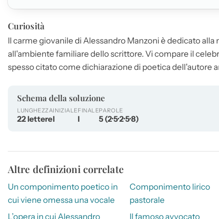
Curiosità
Il carme giovanile di Alessandro Manzoni è dedicato all
all'ambiente familiare dello scrittore. Vi compare il celeb
spesso citato come dichiarazione di poetica dell'autore anc
Schema della soluzione
LUNGHEZZA
INIZIALE
FINALE
PAROLE
22 lettere
I
I
5 (2·5·2·5·8)
Altre definizioni correlate
Un componimento poetico in
Componimento lirico
cui viene omessa una vocale
pastorale
L’opera in cui Alessandro
Il famoso avvocato