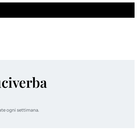
uciverba
ate ogni settimana.