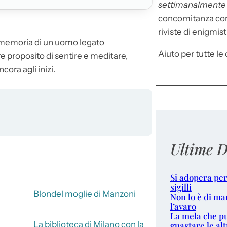
settimanalment
concomitanza con 
riviste di enigmist
a memoria di un uomo legato
Aiuto per tutte le d
re proposito di sentire e meditare,
ora agli inizi.
Ultime D
Si adopera per
sigilli
Blondel moglie di Manzoni
Non lo è di ma
l’avaro
La mela che p
La biblioteca di Milano con la
guastare le alt