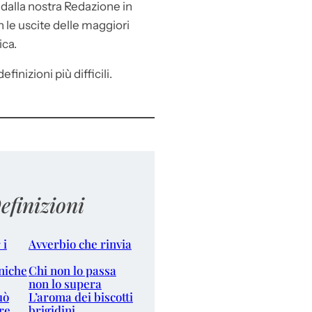
e
dalla nostra Redazione in
le uscite delle maggiori
ica.
efinizioni più difficili.
efinizioni
 i
Avverbio che rinvia
niche
Chi non lo passa
non lo supera
uò
L’aroma dei biscotti
re
brigidini