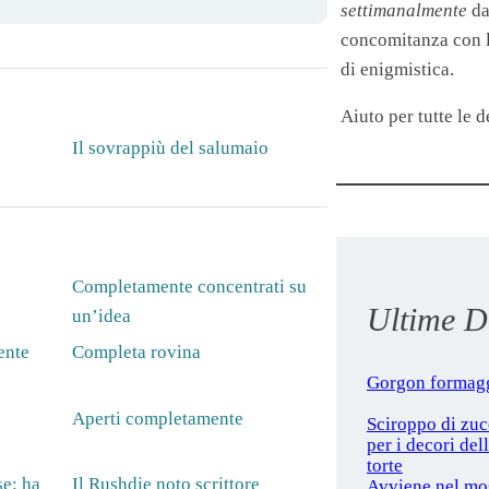
settimanalmente
da
concomitanza con le
di enigmistica.
Aiuto per tutte le de
Il sovrappiù del salumaio
Completamente concentrati su
Ultime De
un’idea
ente
Completa rovina
Gorgon formag
Aperti completamente
Sciroppo di zu
per i decori del
torte
e: ha
Il Rushdie noto scrittore
Avviene nel mo