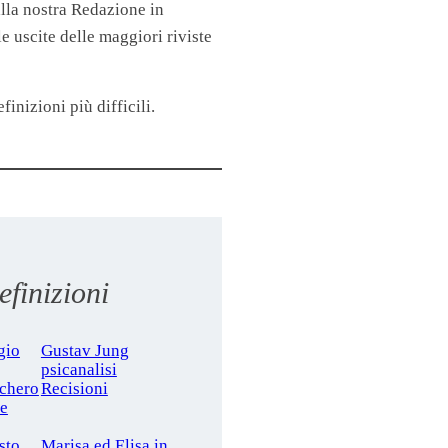
lla nostra Redazione in
 uscite delle maggiori riviste
finizioni più difficili.
finizioni
gio
Gustav Jung
psicanalisi
cchero
Recisioni
le
sto
Marisa ed Elisa in