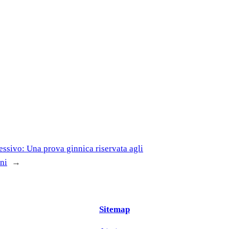
essivo:
Una prova ginnica riservata agli
ni
→
Sitemap