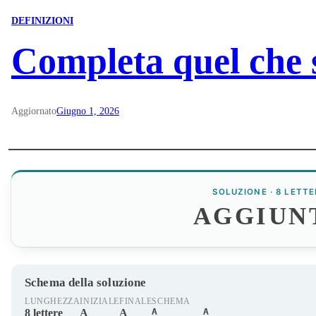
DEFINIZIONI
Completa quel che si
Aggiornato
Giugno 1, 2026
SOLUZIONE · 8 LETTE
AGGIUN
Schema della soluzione
LUNGHEZZA
INIZIALE
FINALE
SCHEMA
A______A
8 lettere
A
A