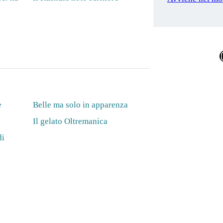
Ins
e
Belle ma solo in apparenza
Il gelato Oltremanica
di