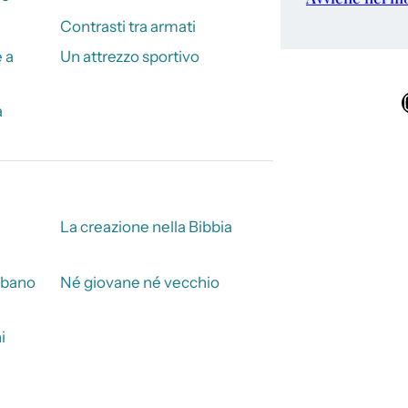
Contrasti tra armati
e a
Un attrezzo sportivo
Ins
a
La creazione nella Bibbia
obbano
Né giovane né vecchio
i