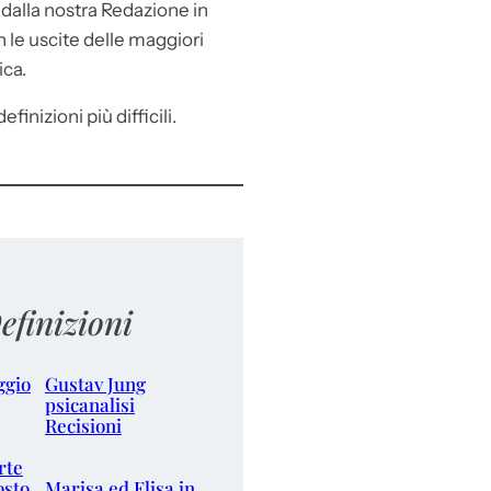
e
dalla nostra Redazione in
le uscite delle maggiori
ica.
efinizioni più difficili.
efinizioni
ggio
Gustav Jung
psicanalisi
Recisioni
rte
osto
Marisa ed Elisa in