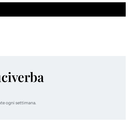
uciverba
ate ogni settimana.