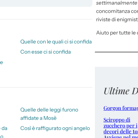
settimanalment
concomitanza con 
riviste di enigmist
Aiuto per tutte le d
Quelle con le quali ci si confida
Con esse ci si confida
te
Ultime D
Gorgon forma
Quelle delle leggi furono
affidate a Mosè
Sciroppo di
zucchero per i
 da
Così è raffigurato ogni angelo
decori delle to
co
Avviene nel m