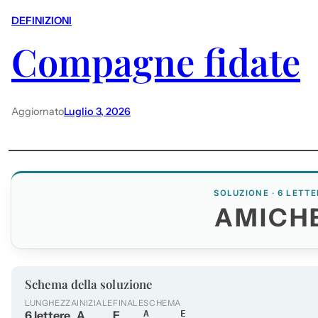
DEFINIZIONI
Compagne fidate
Aggiornato
Luglio 3, 2026
SOLUZIONE · 6 LETTE
AMICH
Schema della soluzione
LUNGHEZZA
INIZIALE
FINALE
SCHEMA
6 lettere
A
E
A____E