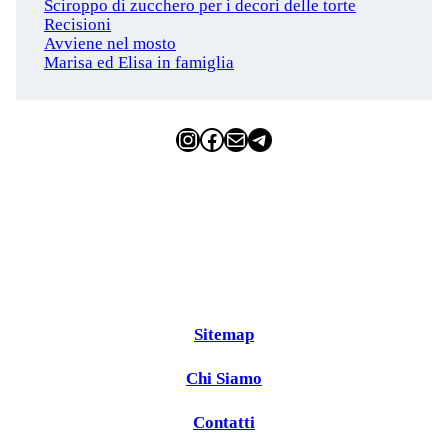
Sciroppo di zucchero per i decori delle torte
Recisioni
Avviene nel mosto
Marisa ed Elisa in famiglia
Instagram
Facebook
Email
Telegram
Sitemap
Chi Siamo
Contatti