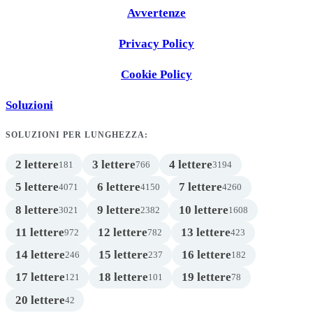
Avvertenze
Privacy Policy
Cookie Policy
Soluzioni
SOLUZIONI PER LUNGHEZZA:
2 lettere
3 lettere
4 lettere
181
766
3194
5 lettere
6 lettere
7 lettere
4071
4150
4260
8 lettere
9 lettere
10 lettere
3021
2382
1608
11 lettere
12 lettere
13 lettere
972
782
423
14 lettere
15 lettere
16 lettere
246
237
182
17 lettere
18 lettere
19 lettere
121
101
78
20 lettere
42