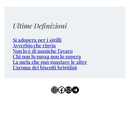
Ultime Definizioni
Si adopera per i sigilli
Avverbio che rinvia
Non lo è di maniche l’avaro
Chi non lo passa non lo supera
La mela che può guastare le altre
L’aroma dei biscotti brigidini
Instagram
Facebook
Email
Telegram