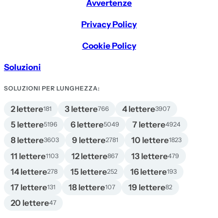
Avvertenze
Privacy Policy
Cookie Policy
Soluzioni
SOLUZIONI PER LUNGHEZZA:
2 lettere
3 lettere
4 lettere
181
766
3907
5 lettere
6 lettere
7 lettere
5196
5049
4924
8 lettere
9 lettere
10 lettere
3603
2781
1823
11 lettere
12 lettere
13 lettere
1103
867
479
14 lettere
15 lettere
16 lettere
278
252
193
17 lettere
18 lettere
19 lettere
131
107
82
20 lettere
47