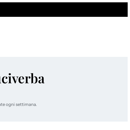
uciverba
ate ogni settimana.