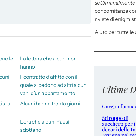
settimanalment
concomitanza con 
riviste di enigmist
Aiuto per tutte le d
ono le
La lettera che alcuni non
hanno
lcuni
Il contratto d’affitto con il
quale si cedono ad altri alcuni
Ultime D
vani d’un appartamento
ita ai
Alcuni hanno trenta giorni
Gorgon forma
Sciroppo di
L’ora che alcuni Paesi
zucchero per i
decori delle to
adottano
Avviene nel m