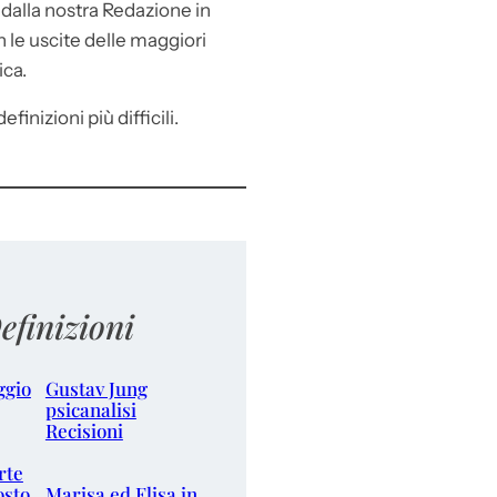
e
dalla nostra Redazione in
le uscite delle maggiori
ica.
efinizioni più difficili.
efinizioni
ggio
Gustav Jung
psicanalisi
Recisioni
rte
osto
Marisa ed Elisa in