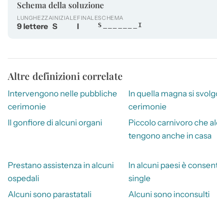
Schema della soluzione
LUNGHEZZA
INIZIALE
FINALE
SCHEMA
9 lettere
S
I
S_______I
Altre definizioni correlate
Intervengono nelle pubbliche
In quella magna si svolg
cerimonie
cerimonie
Il gonfiore di alcuni organi
Piccolo carnivoro che a
tengono anche in casa
Prestano assistenza in alcuni
In alcuni paesi è consent
ospedali
single
Alcuni sono parastatali
Alcuni sono inconsulti