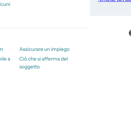
lcuni
Ins
an
Assicurare un impiego
ile a
Ciò che si afferma del
soggetto