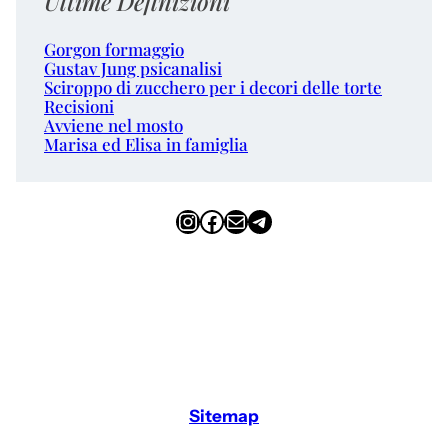
Ultime Definizioni
Gorgon formaggio
Gustav Jung psicanalisi
Sciroppo di zucchero per i decori delle torte
Recisioni
Avviene nel mosto
Marisa ed Elisa in famiglia
Instagram
Facebook
Email
Telegram
Sitemap