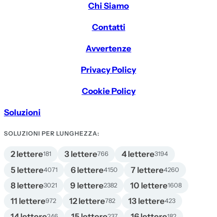
Chi Siamo
Contatti
Avvertenze
Privacy Policy
Cookie Policy
Soluzioni
SOLUZIONI PER LUNGHEZZA:
2 lettere
3 lettere
4 lettere
181
766
3194
5 lettere
6 lettere
7 lettere
4071
4150
4260
8 lettere
9 lettere
10 lettere
3021
2382
1608
11 lettere
12 lettere
13 lettere
972
782
423
14 lettere
15 lettere
16 lettere
246
237
182