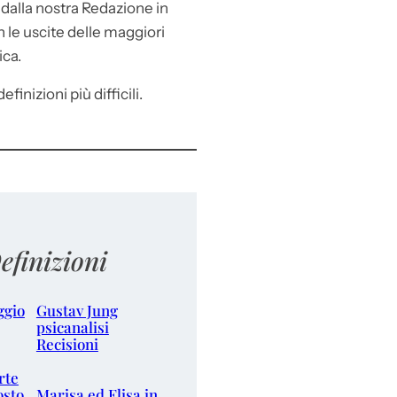
e
dalla nostra Redazione in
le uscite delle maggiori
ica.
efinizioni più difficili.
efinizioni
ggio
Gustav Jung
psicanalisi
Recisioni
rte
osto
Marisa ed Elisa in