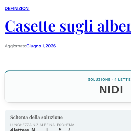
DEFINIZIONI
Casette sugli albe
Aggiornato
Giugno 1, 2026
SOLUZIONE · 4 LETTE
NIDI
Schema della soluzione
LUNGHEZZA
INIZIALE
FINALE
SCHEMA
4 lettere
N
I
N__I