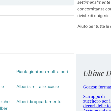
settimanalment
concomitanza con 
riviste di enigmist
Aiuto per tutte le d
Ultime D
Piantagioni con molti alberi
Gorgon forma
che
Alberi simili alle acacie
Sciroppo di
zucchero per i
he che
Alberi da appartamento
decori delle to
lberi
Avviene nel m