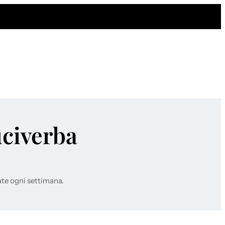
uciverba
ate ogni settimana.