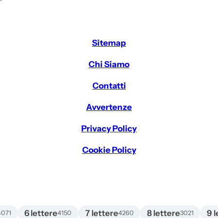
Sitemap
Chi Siamo
Contatti
Avvertenze
Privacy Policy
Cookie Policy
6 lettere
7 lettere
8 lettere
9 l
4071
4150
4260
3021