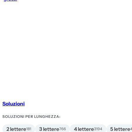
Soluzioni
SOLUZIONI PER LUNGHEZZA:
2 lettere
3 lettere
4 lettere
5 lettere
181
766
3194