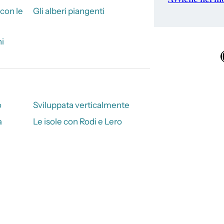
 con le
Gli alberi piangenti
hi
Ins
o
Sviluppata verticalmente
a
Le isole con Rodi e Lero