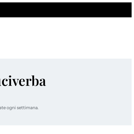
uciverba
ate ogni settimana.