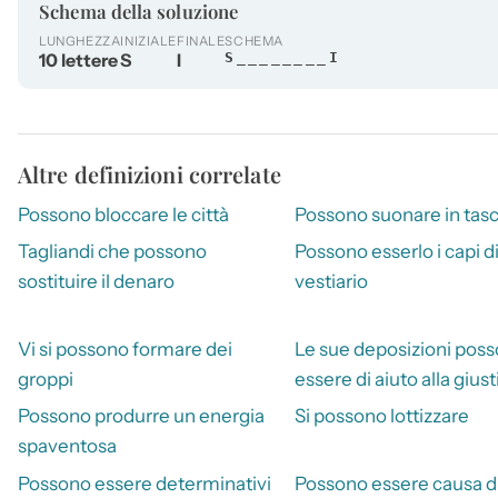
Schema della soluzione
LUNGHEZZA
INIZIALE
FINALE
SCHEMA
10 lettere
S
I
S________I
Altre definizioni correlate
Possono bloccare le città
Possono suonare in tas
Tagliandi che possono
Possono esserlo i capi d
sostituire il denaro
vestiario
Vi si possono formare dei
Le sue deposizioni pos
groppi
essere di aiuto alla giust
Possono produrre un energia
Si possono lottizzare
spaventosa
Possono essere determinativi
Possono essere causa d