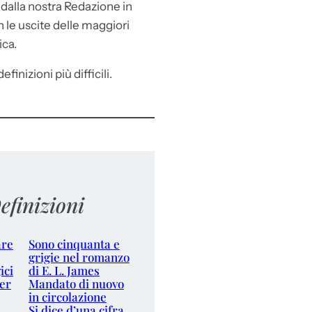
e
dalla nostra Redazione in
le uscite delle maggiori
ica.
efinizioni più difficili.
efinizioni
are
Sono cinquanta e
grigie nel romanzo
ici
di E. L. James
er
Mandato di nuovo
in circolazione
Si dice d’una cifra