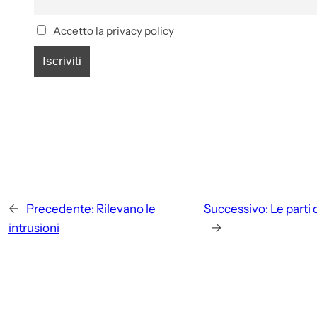
Accetto la privacy policy
←
Precedente:
Rilevano le
Successivo:
Le parti
intrusioni
→