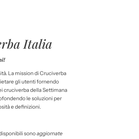
rba Italia
i!
ità. La mission di Cruciverba
llietare gli utenti fornendo
dei cruciverba della Settimana
ofondendo le soluzioni per
osità e definizioni.
 disponibili sono
aggiornate