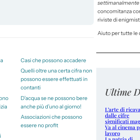
settimanalment
concomitanza con 
riviste di enigmist
Aiuto per tutte le d
ca
Casi che possono accadere
i
Quelli oltre una certa cifra non
possono essere effettuati in
contanti
Ultime D
sono
D’acqua se ne possono bere
izia
anche più d’uno al giorno!
L’arte di ricav
dalle cifre
Associazioni che possono
significati mag
essere no profit
Va al cinema p
lavoro
i
La patria di