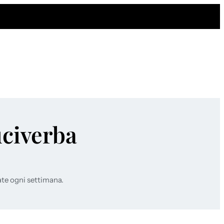
uciverba
ate ogni settimana.