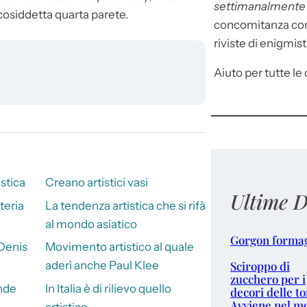
settimanalment
cosiddetta quarta parete.
concomitanza con 
riviste di enigmist
Aiuto per tutte le d
istica
Creano artistici vasi
Ultime D
teria
La tendenza artistica che si rifà
al mondo asiatico
Gorgon forma
 Denis
Movimento artistico al quale
Sciroppo di
aderì anche Paul Klee
zucchero per i
nde
In Italia è di rilievo quello
decori delle to
Avviene nel m
artistico