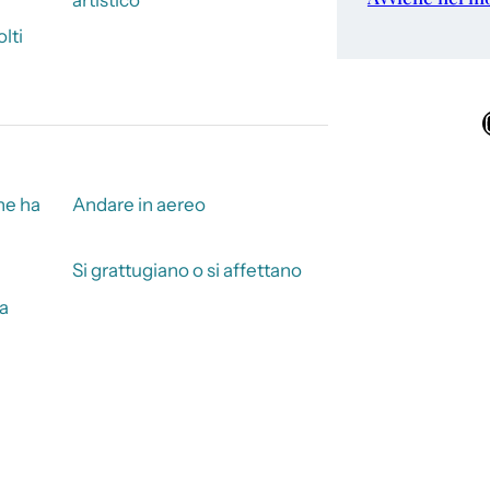
lti
Ins
he ha
Andare in aereo
Si grattugiano o si affettano
ca