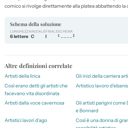
comico si rivolge direttamente alla platea abbattendo la 
Schema della soluzione
LUNGHEZZA
INIZIALE
FINALE
SCHEMA
6 lettere
C
I
C____I
Altre definizioni correlate
Artisti della lirica
Gli inizi della carriera art
Così erano detti gli artisti che
Artistico lavoro d’ebanis
facevano vita disordinata
Artisti dalla voce cavernosa
Gli artisti parigini come
e Bonnard
Artistici lavori d’ago
Così è una donna di gra
sensibilità artistica