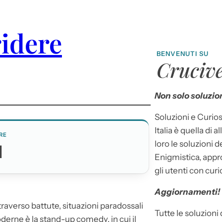
ridere
BENVENUTI SU
Crucive
Non solo soluzion
Soluzioni e Curios
Italia è quella di a
RE
loro le soluzioni 
I
Enigmistica, appr
gli utenti con curi
Aggiornamenti!
attraverso battute, situazioni paradossali
Tutte le soluzioni
erne è la stand-up comedy, in cui il