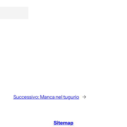
Successivo:
Manca nel tugurio
→
Sitemap