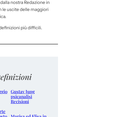
e
dalla nostra Redazione in
le uscite delle maggiori
ica.
efinizioni più difficili.
efinizioni
ggio
Gustav Jung
psicanalisi
Recisioni
rte
osto
Marisa ed Elisa in