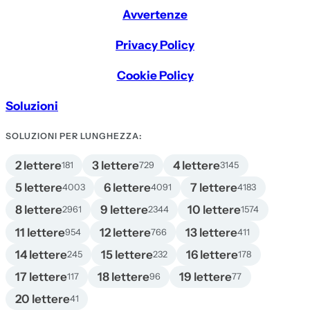
Avvertenze
Privacy Policy
Cookie Policy
Soluzioni
SOLUZIONI PER LUNGHEZZA:
2 lettere
3 lettere
4 lettere
181
729
3145
5 lettere
6 lettere
7 lettere
4003
4091
4183
8 lettere
9 lettere
10 lettere
2961
2344
1574
11 lettere
12 lettere
13 lettere
954
766
411
14 lettere
15 lettere
16 lettere
245
232
178
17 lettere
18 lettere
19 lettere
117
96
77
20 lettere
41