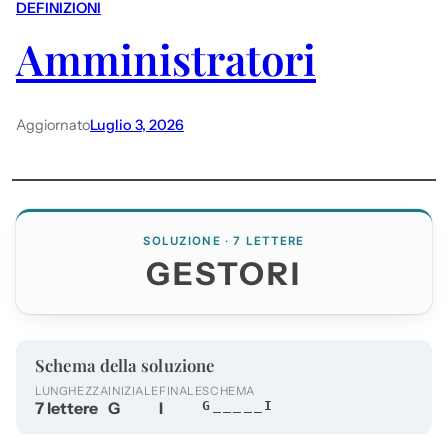
DEFINIZIONI
Amministratori
Aggiornato
Luglio 3, 2026
SOLUZIONE · 7 LETTERE
GESTORI
Schema della soluzione
LUNGHEZZA
INIZIALE
FINALE
SCHEMA
7 lettere
G
I
G_____I