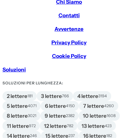
Chi Siamo
Contatti
Avvertenze
Privacy Policy
Cookie Policy
Soluzioni
SOLUZIONI PER LUNGHEZZA:
2 lettere
3 lettere
4 lettere
181
766
3194
5 lettere
6 lettere
7 lettere
4071
4150
4260
8 lettere
9 lettere
10 lettere
3021
2382
1608
11 lettere
12 lettere
13 lettere
972
782
423
14 lettere
15 lettere
16 lettere
246
237
182