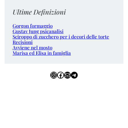
Ultime Definizioni
Gorgon formaggio
Gustav Jung psicanalisi
Sciroppo di zucchero per i decori delle torte
Recisioni
Avviene nel mosto
Marisa ed Elisa in famiglia
Instagram
Facebook
Email
Telegram