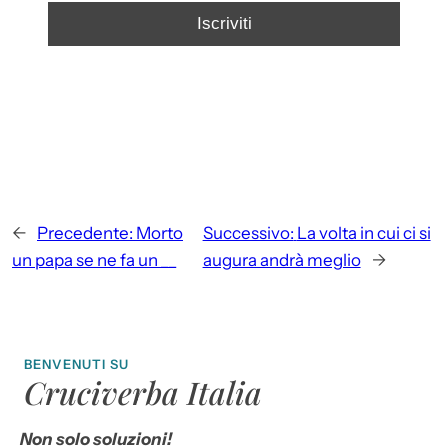
←
Precedente:
Morto
Successivo:
La volta in cui ci si
un papa se ne fa un __
augura andrà meglio
→
BENVENUTI SU
Cruciverba Italia
Non solo soluzioni!