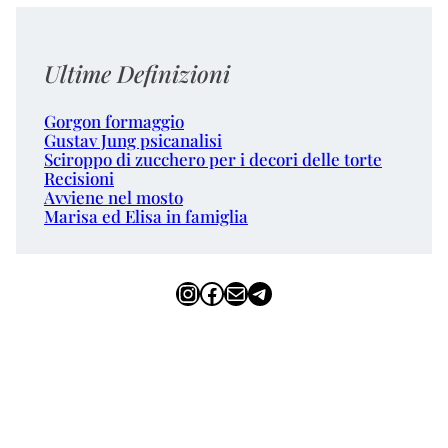
Ultime Definizioni
Gorgon formaggio
Gustav Jung psicanalisi
Sciroppo di zucchero per i decori delle torte
Recisioni
Avviene nel mosto
Marisa ed Elisa in famiglia
Instagram
Facebook
Email
Telegram