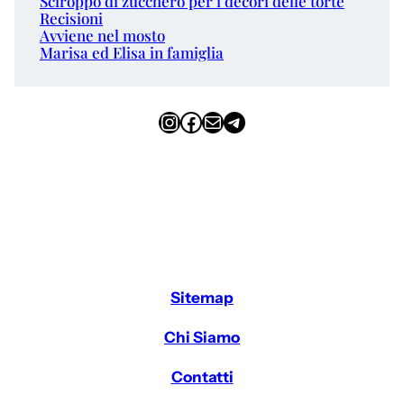
Sciroppo di zucchero per i decori delle torte
Recisioni
Avviene nel mosto
Marisa ed Elisa in famiglia
Instagram
Facebook
Email
Telegram
Sitemap
Chi Siamo
Contatti