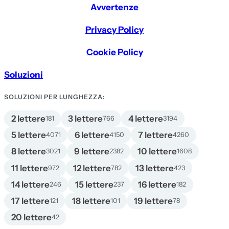
Avvertenze
Privacy Policy
Cookie Policy
Soluzioni
SOLUZIONI PER LUNGHEZZA:
2 lettere
3 lettere
4 lettere
181
766
3194
5 lettere
6 lettere
7 lettere
4071
4150
4260
8 lettere
9 lettere
10 lettere
3021
2382
1608
11 lettere
12 lettere
13 lettere
972
782
423
14 lettere
15 lettere
16 lettere
246
237
182
17 lettere
18 lettere
19 lettere
121
101
78
20 lettere
42