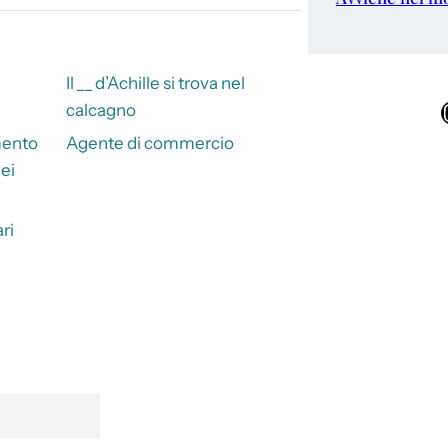
Il __ d’Achille si trova nel
Ins
calcagno
mento
Agente di commercio
dei
ari