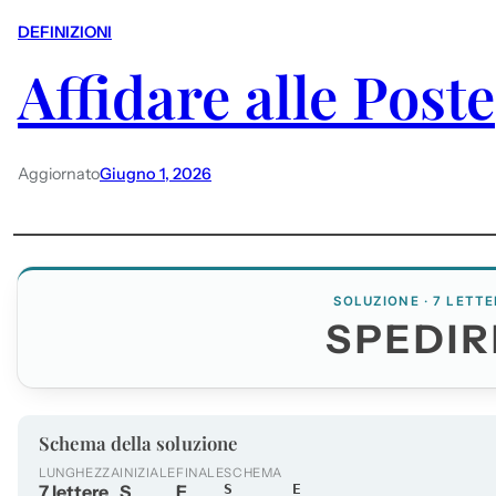
DEFINIZIONI
Affidare alle Poste
Aggiornato
Giugno 1, 2026
SOLUZIONE · 7 LETTE
SPEDIR
Schema della soluzione
LUNGHEZZA
INIZIALE
FINALE
SCHEMA
7 lettere
S
E
S_____E