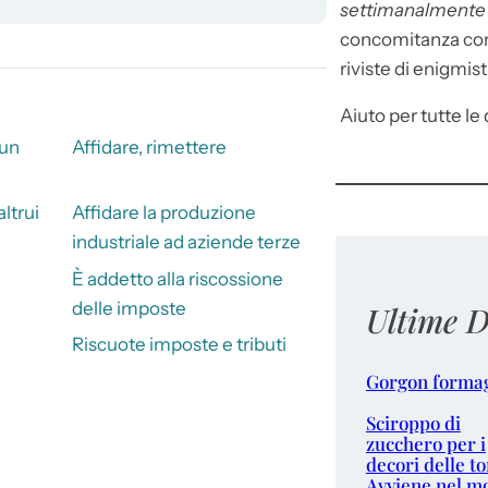
settimanalment
concomitanza con 
riviste di enigmist
Aiuto per tutte le d
 un
Affidare, rimettere
altrui
Affidare la produzione
industriale ad aziende terze
È addetto alla riscossione
delle imposte
Ultime D
Riscuote imposte e tributi
Gorgon forma
Sciroppo di
zucchero per i
decori delle to
Avviene nel m