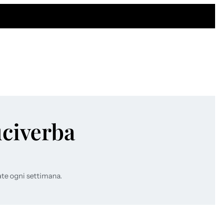
uciverba
ate ogni settimana.