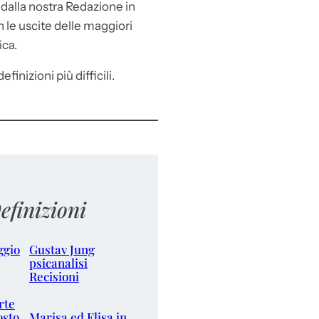
e
dalla nostra Redazione in
le uscite delle maggiori
ica.
efinizioni più difficili.
efinizioni
ggio
Gustav Jung
psicanalisi
Recisioni
rte
osto
Marisa ed Elisa in