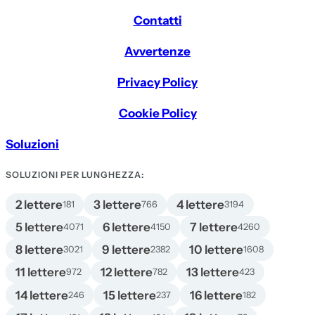
Contatti
Avvertenze
Privacy Policy
Cookie Policy
Soluzioni
SOLUZIONI PER LUNGHEZZA:
2 lettere
3 lettere
4 lettere
181
766
3194
5 lettere
6 lettere
7 lettere
4071
4150
4260
8 lettere
9 lettere
10 lettere
3021
2382
1608
11 lettere
12 lettere
13 lettere
972
782
423
14 lettere
15 lettere
16 lettere
246
237
182