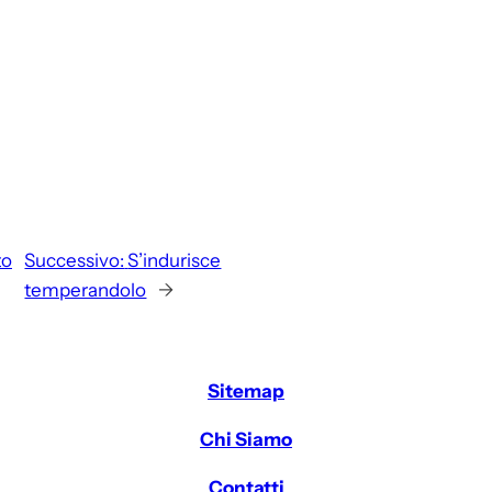
to
Successivo:
S’indurisce
temperandolo
→
Sitemap
Chi Siamo
Contatti