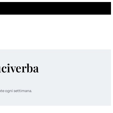
uciverba
ate ogni settimana.