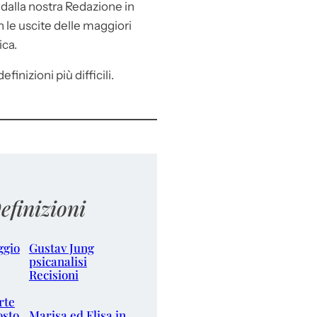
e
dalla nostra Redazione in
le uscite delle maggiori
ica.
efinizioni più difficili.
efinizioni
ggio
Gustav Jung
psicanalisi
Recisioni
rte
osto
Marisa ed Elisa in