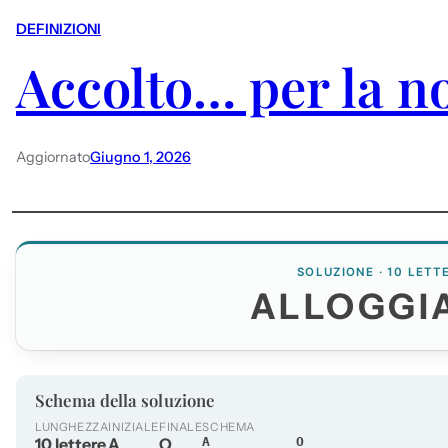
DEFINIZIONI
Accolto… per la no
Aggiornato
Giugno 1, 2026
SOLUZIONE · 10 LETT
ALLOGGI
Schema della soluzione
LUNGHEZZA
INIZIALE
FINALE
SCHEMA
10 lettere
A
O
A________O