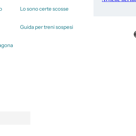
o
Lo sono certe scosse
Guida per treni sospesi
Ins
aragona