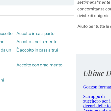
settimanalment
concomitanza con 
riviste di enigmist
Aiuto per tutte le d
ccolto
Accolto in sala parto
uno
Accolto… nella mente
 da un
È accolto in casa altrui
Accolto con gradimento
Ultime D
chi
Gorgon forma
Sciroppo di
zucchero per i
decori delle to
Avviene nel m